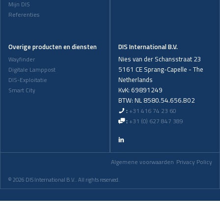
Mijn DIS
Referenties
Overige producten en diensten
DIS International B.V.
Nies van der Schansstraat 23
Wayfinder
5161 CE Sprang-Capelle - The
Digitale Lamppost
Netherlands
DIS-Exploitatie
KvK: 69891249
Smart City
BTW: NL 8580.54.656.B02
:
+31 416 74 23 60
:
+31 (0) 627 847 389
Algemene voorwaarden
Privacy Policy
© 2026 DIS International B.V.. All rights reserved.