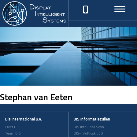
Stephan van Eeten
Dis International B.V.
DIS Informatiezuilen
Over DIS
DIS InfoKiosk Scan
Team DIS
DIS-InfoKiosk LED