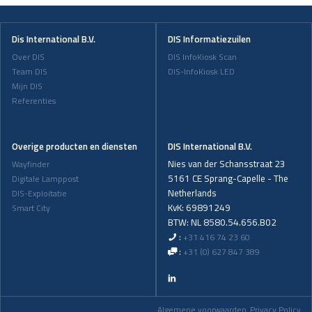
Dis International B.V.
DIS Informatiezuilen
Over DIS
DIS InfoKiosk Scan
Team DIS
DIS-InfoKiosk LED
Mijn DIS
Referenties
Overige producten en diensten
DIS International B.V.
Nies van der Schansstraat 23
Wayfinder
5161 CE Sprang-Capelle - The
Digitale Lamppost
Netherlands
DIS-Exploitatie
KvK: 69891249
Smart City
BTW: NL 8580.54.656.B02
:
+31 416 74 23 60
:
+31 (0) 627 847 389
Algemene voorwaarden
Privacy Policy