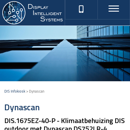
DIS Infokiosk
>
Dynascan
Dynascan
DIS.1675EZ-40-P - Klimaatbehuizing DIS
outdoor met Dynascan DS752LR-4